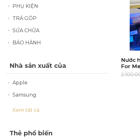
PHỤ KIỆN
IPHONE 16 PLUS
IPAD AIR 4
TRẢ GÓP
IPHONE 16E
IPAD AIR 5
SỬA CHỮA
BẢO HÀNH
IPHONE 15 PRO MAX
IPHONE 15 PRO
Nước h
Nhà sản xuất của
For M
2.100.0
IPHONE 15 PLUS
Apple
IPHONE 15
Samsung
IPHONE 14 PRO MAX
Xem tất cả
IPHONE 14 PRO
Thẻ phổ biến
IPHONE 14