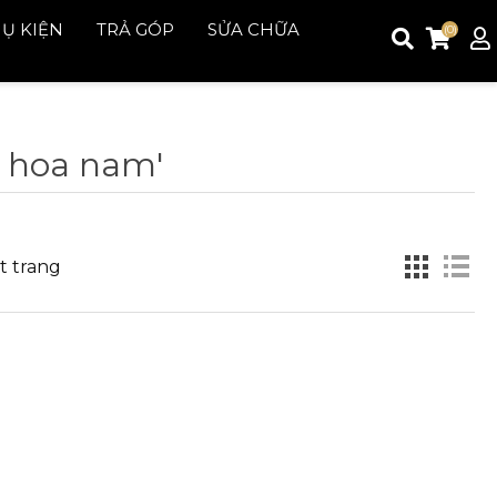
Ụ KIỆN
TRẢ GÓP
SỬA CHỮA
(0)
 hoa nam'
Đăng ký
Đăng nhập
t trang