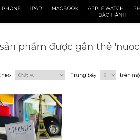
IPHONE
IPAD
MACBOOK
APPLE WATCH
PH
BẢO HÀNH
 sản phẩm được gắn thẻ 'nuoc
theo
Trưng bày
trên mộ