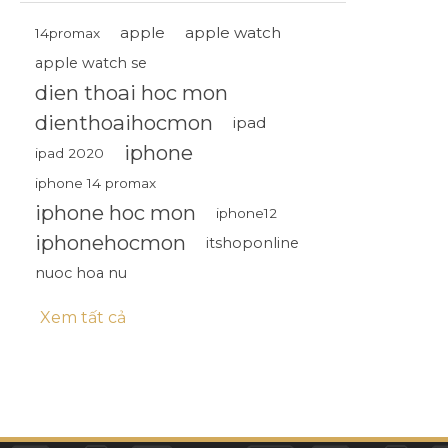
apple
apple watch
14promax
IPHONE 14 PLUS
apple watch se
dien thoai hoc mon
IPHONE 13 PRO MAX
dienthoaihocmon
ipad
IPHONE 13 PRO
iphone
ipad 2020
iphone 14 promax
IPHONE 13
iphone hoc mon
iphone12
iphonehocmon
itshoponline
IPHONE 12
nuoc hoa nu
IPHONE 12 PRO
Xem tất cả
IPHONE 12 PRO MAX
IPHONE 12 MINI