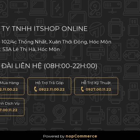
TY TNHH ITSHOP ONLINE
: 102/4c Thống Nhất, Xuân Thới Đông, Hóc Môn
: 53A Lê Thị Hà, Hóc Môn
ĐÀI LIÊN HỆ (08H:00-22H:00)
 Mua Hàng
Hỗ Trợ Trả Góp
Hỗ Trợ Kỹ Thuật
.11.00.22
0922.11.00.22
0927.00.11.22
́nh Dịch Vụ
.00.11.22
Powered by
nopCommerce