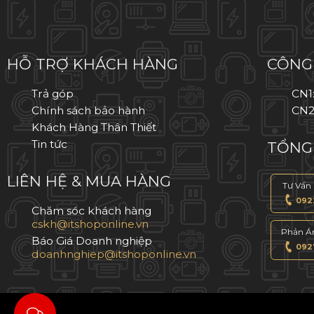
IPHONE 11
IPHONE 11 PRO
HỖ TRỢ KHÁCH HÀNG
CÔNG 
IPHONE 11 PRO MAX
Trả góp
CN1
Chính sách bảo hành
CN2
IPHONE XS MAX
Khách Hàng Thân Thiết
Tin tức
TỔNG 
IPHONE XS
LIÊN HỆ & MUA HÀNG
IPHONE X
Tư Vấn
0922
Chăm sóc khách hàng
IPHONE 8 PLUS
Phản A
Báo Giá Doanh nghiệp
0927
IPHONE 8
IPHONE 7 PLUS