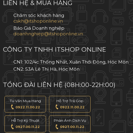
LIÊN HỆ & MUA HÀNG
IPHONE 14 PRO
Chăm sóc khách hàng
IPHONE 14
Báo Giá Doanh nghiệp
IPHONE 14 PLUS
CÔNG TY TNHH ITSHOP ONLINE
IPHONE 13 PRO MAX
CN1: 102/4c Thống Nhất, Xuân Thới Đông, Hóc Môn
CN2: 53A Lê Thị Hà, Hóc Môn
IPHONE 13 PRO
TỔNG ĐÀI LIÊN HỆ (08H:00-22H:00)
IPHONE 13
Tư Vấn Mua Hàng
Hỗ Trợ Trả Góp
0922.11.00.22
0922.11.00.22
IPHONE 12
Hỗ Trợ Kỹ Thuật
Phản Ánh Dịch Vụ
IPHONE 12 PRO
0927.00.11.22
0927.00.11.22