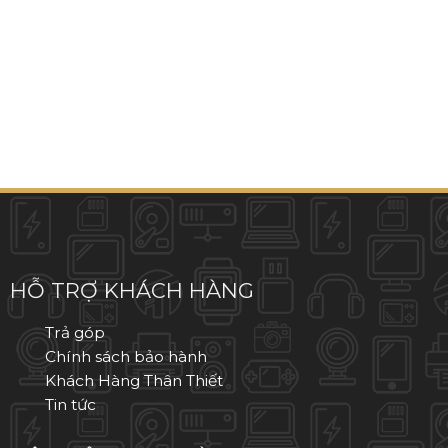
IPHONE 16
IPAD MINI 6
APPLE WATCH ULTRA
IPHONE 16 PLUS
IPAD AIR 4
IPHONE 16E
IPAD AIR 5
IPHONE 15 PRO MAX
IPHONE 15 PRO
HỖ TRỢ KHÁCH HÀNG
IPHONE 15 PLUS
Trả góp
Chính sách bảo hành
IPHONE 15
Khách Hàng Thân Thiết
Tin tức
IPHONE 14 PRO MAX