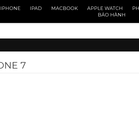
IPHONE
IPAD
MACBOOK
APPLE WATCH
PH
BẢO HÀNH
ONE 7