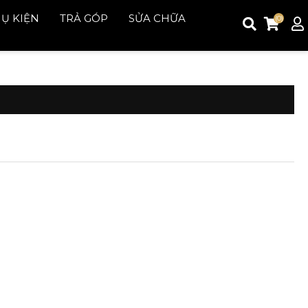
Ụ KIỆN
TRẢ GÓP
SỬA CHỮA
(0)
Đăng ký
Đăng nhập