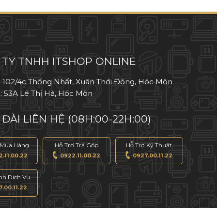
TY TNHH ITSHOP ONLINE
: 102/4c Thống Nhất, Xuân Thới Đông, Hóc Môn
: 53A Lê Thị Hà, Hóc Môn
ĐÀI LIÊN HỆ (08H:00-22H:00)
 Mua Hàng
Hỗ Trợ Trả Góp
Hỗ Trợ Kỹ Thuật
.11.00.22
0922.11.00.22
0927.00.11.22
́nh Dịch Vụ
.00.11.22