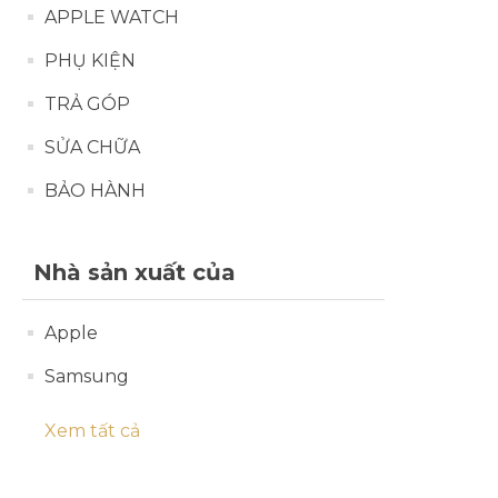
APPLE WATCH
IPHONE 7
PHỤ KIỆN
IPHONE 6S PLUS
TRẢ GÓP
IPHONE 6S
SỬA CHỮA
BẢO HÀNH
Nhà sản xuất của
Apple
Samsung
Xem tất cả