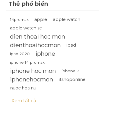
Thẻ phổ biến
apple
apple watch
14promax
apple watch se
dien thoai hoc mon
dienthoaihocmon
ipad
iphone
ipad 2020
iphone 14 promax
iphone hoc mon
iphone12
iphonehocmon
itshoponline
nuoc hoa nu
Xem tất cả