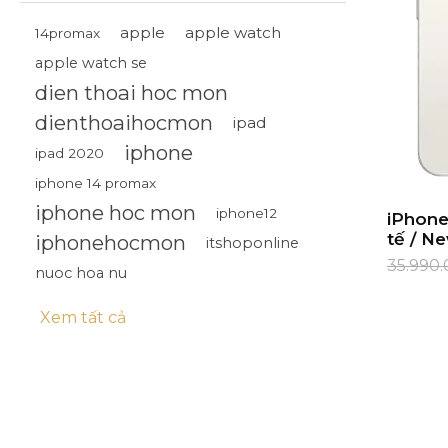
apple
apple watch
14promax
IPHONE 14 PLUS
apple watch se
dien thoai hoc mon
IPHONE 13 PRO MAX
dienthoaihocmon
ipad
IPHONE 13 PRO
iphone
ipad 2020
iphone 14 promax
IPHONE 13
iphone hoc mon
iphone12
iPhone
tế / N
iphonehocmon
itshoponline
IPHONE 12
35.990.
nuoc hoa nu
IPHONE 12 PRO
Xem tất cả
IPHONE 12 PRO MAX
IPHONE 12 MINI