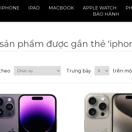
IPHONE
IPAD
MACBOOK
APPLE WATCH
PH
BẢO HÀNH
 sản phẩm được gắn thẻ 'iph
theo
Trưng bày
trên mộ