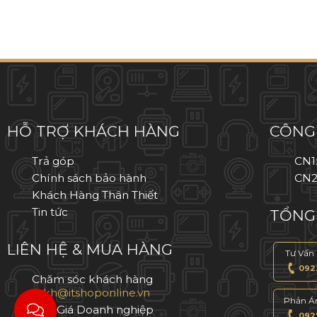
IPHONE 11
IPHONE 11 PRO
IPHONE 11 PRO MAX
IPHONE XS MAX
HỖ TRỢ KHÁCH HÀNG
CÔNG 
IPHONE XS
Trả góp
CN1
Chính sách bảo hành
CN2
IPHONE X
Khách Hàng Thân Thiết
Tin tức
TỔNG 
IPHONE 8 PLUS
LIÊN HỆ & MUA HÀNG
Tư Vấn
IPHONE 8
0922
Chăm sóc khách hàng
IPHONE 7 PLUS
Phản A
Báo Giá Doanh nghiệp
0927