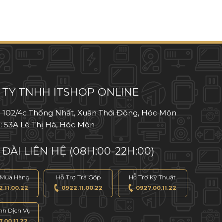
TY TNHH ITSHOP ONLINE
: 102/4c Thống Nhất, Xuân Thới Đông, Hóc Môn
: 53A Lê Thị Hà, Hóc Môn
ĐÀI LIÊN HỆ (08H:00-22H:00)
 Mua Hàng
Hỗ Trợ Trả Góp
Hỗ Trợ Kỹ Thuật
.11.00.22
0922.11.00.22
0927.00.11.22
́nh Dịch Vụ
.00.11.22