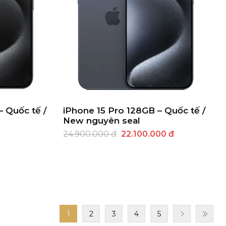
– Quốc tế /
iPhone 15 Pro 128GB – Quốc tế /
New nguyên seal
24.900.000 đ
22.100.000 đ
1
2
3
4
5