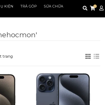
Ụ KIỆN
TRẢ GÓP
SỬA CHỮA
(0)
onehocmon'
Đăng ký
Đăng nhập
t trang