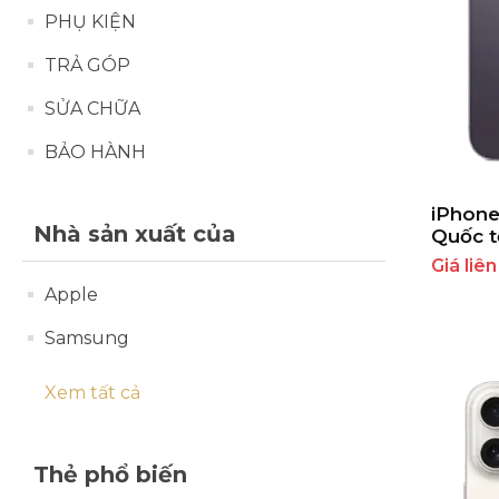
PHỤ KIỆN
IPHONE 16 PLUS
IPAD AIR 4
TRẢ GÓP
IPHONE 16E
IPAD AIR 5
SỬA CHỮA
BẢO HÀNH
IPHONE 15 PRO MAX
IPHONE 15 PRO
iPhone
Nhà sản xuất của
Quốc t
Giá liên
IPHONE 15 PLUS
Apple
IPHONE 15
Samsung
IPHONE 14 PRO MAX
Xem tất cả
IPHONE 14 PRO
Thẻ phổ biến
IPHONE 14