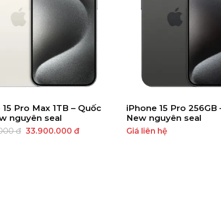
 15 Pro Max 1TB – Quốc
iPhone 15 Pro 256GB 
ew nguyên seal
New nguyên seal
000 đ
33.900.000 đ
Giá liên hệ