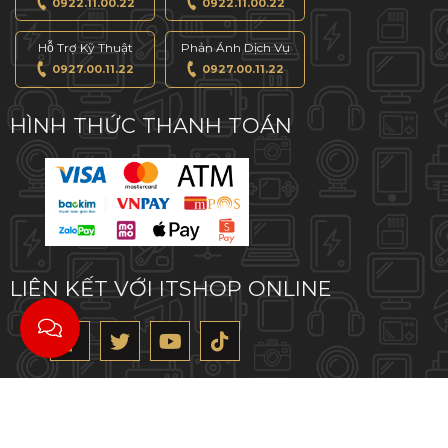
0922.11.00.22
0922.11.00.22
Hỗ Trợ Kỹ Thuật
Phản Ánh Dịch Vụ
0927.00.11.22
0927.00.11.22
HÌNH THỨC THANH TOÁN
LIÊN KẾT VỚI ITSHOP ONLINE
Powered by
nopCommerce
Copyright © 2026 ITshopOnline.