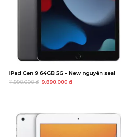
IPHONE 14 PRO
IPHONE 14
IPHONE 14 PLUS
IPHONE 13 PRO MAX
iPad Gen 9 64GB 5G - New nguyên seal
IPHONE 13 PRO
11.990.000 đ
9.890.000 đ
IPHONE 13
IPHONE 12
IPHONE 12 PRO