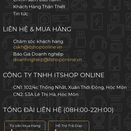
Khách Hàng Thân Thiết
Tin tức
LIÊN HỆ & MUA HÀNG
Chăm sóc khách hàng
Báo Giá Doanh nghiệp
CÔNG TY TNHH ITSHOP ONLINE
CN1: 102/4c Thống Nhất, Xuân Thới Đông, Hóc Môn
CN2: 53A Lê Thị Hà, Hóc Môn
TỔNG ĐÀI LIÊN HỆ (08H:00-22H:00)
Tư Vấn Mua Hàng
Hỗ Trợ Trả Góp