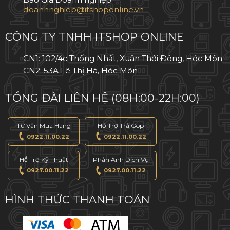
CÔNG TY TNHH ITSHOP ONLINE
CN1: 102/4c Thống Nhất, Xuân Thới Đông, Hóc Môn
CN2: 53A Lê Thị Hà, Hóc Môn
TỔNG ĐÀI LIÊN HỆ (08H:00-22H:00)
Tư Vấn Mua Hàng
Hỗ Trợ Trả Góp
0922.11.00.22
0922.11.00.22
Hỗ Trợ Kỹ Thuật
Phản Ánh Dịch Vụ
0927.00.11.22
0927.00.11.22
HÌNH THỨC THANH TOÁN