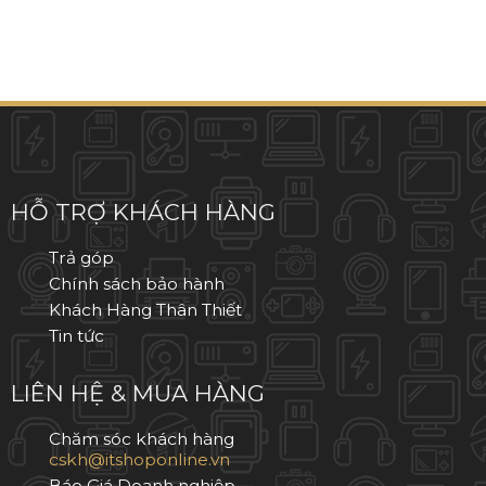
IPHONE 8 PLUS
IPHONE 8
IPHONE 7 PLUS
HỖ TRỢ KHÁCH HÀNG
IPHONE 7
Trả góp
IPHONE 6S PLUS
Chính sách bảo hành
Khách Hàng Thân Thiết
IPHONE 6S
Tin tức
LIÊN HỆ & MUA HÀNG
Chăm sóc khách hàng
Báo Giá Doanh nghiệp