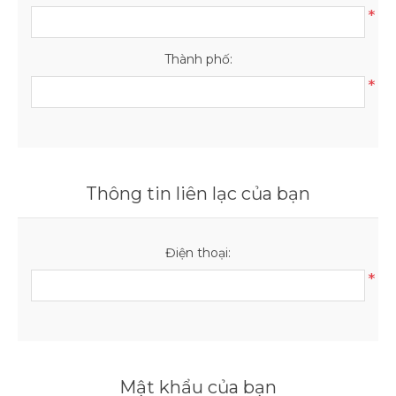
*
IPHONE 14 PRO
Thành phố:
IPHONE 14
*
IPHONE 14 PLUS
IPHONE 13 PRO MAX
Thông tin liên lạc của bạn
IPHONE 13 PRO
Điện thoại:
IPHONE 13
*
IPHONE 12
IPHONE 12 PRO
Mật khẩu của bạn