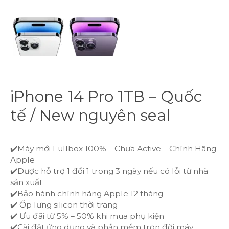
IPHONE 14 PRO
IPHONE 14
IPHONE 14 PLUS
iPhone 14 Pro 1TB – Quốc
IPHONE 13 PRO MAX
tế / New nguyên seal
IPHONE 13 PRO
✔️Máy mới Fullbox 100% – Chưa Active – Chính Hãng
IPHONE 13
Apple
✔️Được hỗ trợ 1 đổi 1 trong 3 ngày nếu có lỗi từ nhà
sản xuất
IPHONE 12
✔️Bảo hành chính hãng Apple 12 tháng
✔️ Ốp lưng silicon thời trang
IPHONE 12 PRO
✔️ Ưu đãi từ 5% – 50% khi mua phụ kiện
✔️Cài đặt ứng dụng và phần mềm trọn đời máy