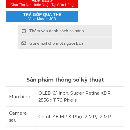
MUA NGAY
Giao Tận Nơi Hoặc Nhận Tại Cửa Hàng
IPHONE 8 PLUS
TRẢ GÓP QUA THẺ
Visa, Master, JCB
IPHONE 8
Thêm vào danh sách so sánh
IPHONE 7 PLUS
Gửi email cho một người bạn
IPHONE 7
IPHONE 6S PLUS
Sản phẩm thông số kỹ thuật
IPHONE 6S
OLED 6.1 inch, Super Retina XDR,
Màn hình
2556 x 1179 Pixels
Camera
Chính 48 MP & Phụ 12 MP, 12 MP
sau