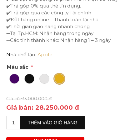
✔️Trả góp 0% qua thẻ tín dụng.
IPHONE 12 PRO MAX
✔️Trả góp qua các công ty Tài chính
✔️Đặt hàng online – Thanh toán tại nhà
IPHONE 12 MINI
✔️Thời gian giao hàng nhanh chóng
➖Tại Tp.HCM: Nhận hàng trong ngày
➖Các tỉnh thành khác: Nhận hàng 1 – 3 ngày
IPHONE 11
Nhà chế tạo:
Apple
IPHONE 11 PRO
*
Màu sắc
IPHONE 11 PRO MAX
IPHONE XS MAX
Giá cũ:
33.000.000 đ
Giá bán:
28.250.000 đ
IPHONE XS
IPHONE X