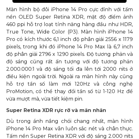
Màn hình bộ đôi iPhone 14 Pro cực đỉnh với tấm
nền OLED Super Retina XDR, mật độ điểm ảnh
460 ppi hỗ trợ loạt tính năng hàng đầu như HDR,
True Tone, Wide Color (P3). Màn hình iPhone 14
Pro có kích thước 6,1 inch độ phân giải 2556 x 1179
pixels, trong khi đó iPhone 14 Pro Max là 6,7 inch
độ phân giải 2796 x 1290 pixels. Độ tương phản và
độ sáng cũng rất ấn tượng với độ tương phản
2.000.000:1 và độ sáng tối đa lên tới 2000 nits ở
điều kiện ngoài trời. Ngoài ra màn hình này cũng
hỗ trợ tần số làm mới 120Hz và công nghệ
ProMotion, có thể thay đổi tần số từ 1-120 Hz để
vừa mượt mà, vừa tiết kiệm pin.
Super Retina XDR rực rỡ và mãn nhãn
Dù trong ánh nắng chói chang nhất, màn hình
iPhone 14 Pro Max vẫn luôn sắc nét và chân thực.
Tấm nền Super Retina XDR với độ sáng 2.000 nits