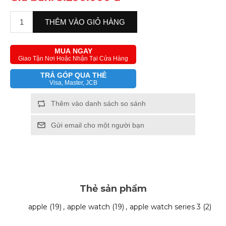
IPHONE 12 PRO MAX
IPHONE 12 MINI
MUA NGAY
Giao Tận Nơi Hoặc Nhận Tại Cửa Hàng
IPHONE 11
TRẢ GÓP QUA THẺ
Visa, Master, JCB
IPHONE 11 PRO
Thêm vào danh sách so sánh
Gửi email cho một người bạn
IPHONE 11 PRO MAX
IPHONE XS MAX
IPHONE XS
Thẻ sản phẩm
apple
(19)
,
apple watch
(19)
,
apple watch series 3
(2)
IPHONE X