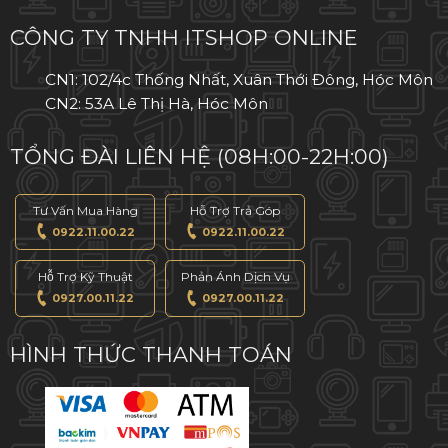
CÔNG TY TNHH ITSHOP ONLINE
CN1: 102/4c Thống Nhất, Xuân Thới Đông, Hóc Môn
CN2: 53A Lê Thị Hà, Hóc Môn
TỔNG ĐÀI LIÊN HỆ (08H:00-22H:00)
Tư Vấn Mua Hàng
Hỗ Trợ Trả Góp
0922.11.00.22
0922.11.00.22
Hỗ Trợ Kỹ Thuật
Phản Ánh Dịch Vụ
0927.00.11.22
0927.00.11.22
HÌNH THỨC THANH TOÁN