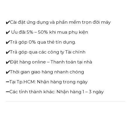
IPHONE 8 PLUS
✔️Cài đặt ứng dụng và phần mềm trọn đời máy
IPHONE 8
✔️ Ưu đãi 5% – 50% khi mua phụ kiện
IPHONE 7 PLUS
✔️Trả góp 0% qua thẻ tín dụng.
✔️Trả góp qua các công ty Tài chính
IPHONE 7
✔️Đặt hàng online – Thanh toán tại nhà
✔️Thời gian giao hàng nhanh chóng
IPHONE 6S PLUS
➖Tại Tp.HCM: Nhận hàng trong ngày
IPHONE 6S
➖Các tỉnh thành khác: Nhận hàng 1 – 3 ngày