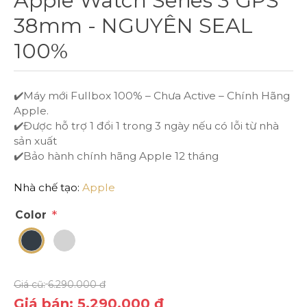
Apple Watch Series 3 GPS
IPHONE 14 PRO
38mm - NGUYÊN SEAL
100%
IPHONE 14
✔️Máy mới Fullbox 100% – Chưa Active – Chính Hãng
IPHONE 14 PLUS
Apple.
✔️Được hỗ trợ 1 đổi 1 trong 3 ngày nếu có lỗi từ nhà
IPHONE 13 PRO MAX
sản xuất
✔️Bảo hành chính hãng Apple 12 tháng
IPHONE 13 PRO
Nhà chế tạo:
Apple
IPHONE 13
*
Color
IPHONE 12
Giá cũ:
6.290.000 đ
IPHONE 12 PRO
Giá bán:
5.290.000 đ